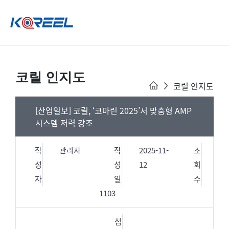
코릴 인지도
코릴 인지도
[산업일보] 코릴, ‘코마린 2025’서 맞춤형 AMP
시스템 저력 강조
작
관리자
작
2025-11-
조
성
성
12
회
자
일
수
1103
첨