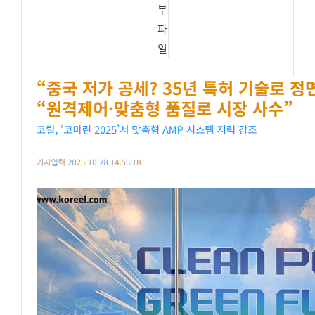
부
파
일