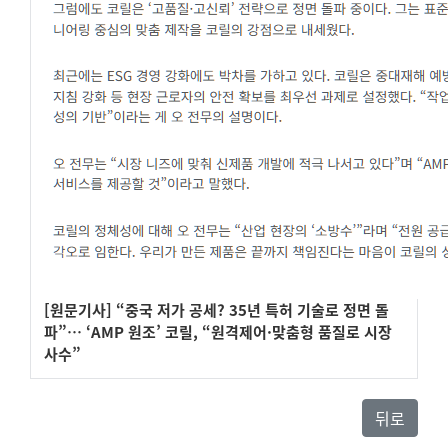
[원문기사] “중국 저가 공세? 35년 특허 기술로 정면 돌
파”… ‘AMP 원조’ 코릴, “원격제어·맞춤형 품질로 시장
사수”
뒤로