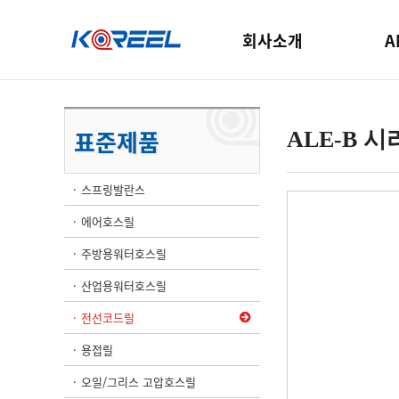
회사소개
A
표준제품
ALE-B 
스프링발란스
에어호스릴
주방용워터호스릴
산업용워터호스릴
전선코드릴
용접릴
오일/그리스 고압호스릴