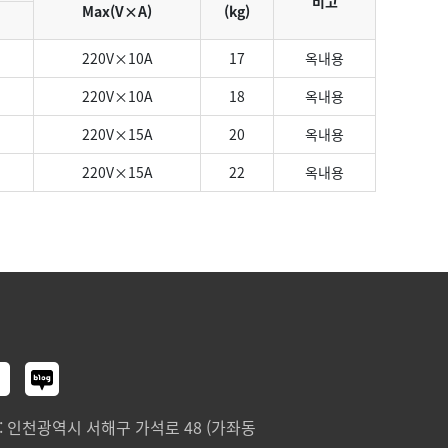
비고
Max(V×A)
(kg)
220V×10A
17
옥내용
220V×10A
18
옥내용
220V×15A
20
옥내용
220V×15A
22
옥내용
 : 인천광역시 서해구 가석로 48 (가좌동