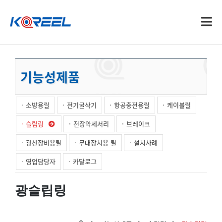
기능성제품
소방용릴
전기굴삭기
항공충전용릴
케이블릴
슬립링
전장악세서리
브레이크
광산장비용릴
무대장치용 릴
설치사례
영업담당자
카달로그
광슬립링