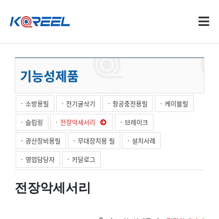
기능성제품
소방용릴
전기굴삭기
항공충전용릴
케이블릴
슬립링
전장악세서리
브레이크
광산장비용릴
무대장치용 릴
설치사례
영업담당자
카달로그
전장악세서리