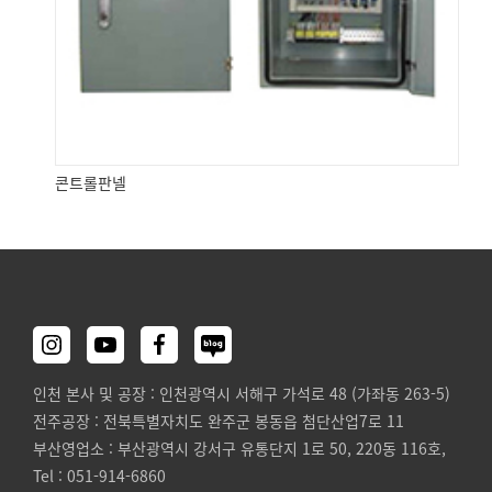
콘트롤판넬
인천 본사 및 공장 : 인천광역시 서해구 가석로 48 (가좌동 263-5)
전주공장 : 전북특별자치도 완주군 봉동읍 첨단산업7로 11
부산영업소 : 부산광역시 강서구 유통단지 1로 50, 220동 116호,
Tel : 051-914-6860